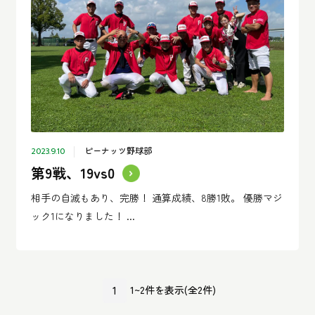
ピーナッツ野球部
2023.9.10
第9戦、19vs0
相手の自滅もあり、完勝！ 通算成績、8勝1敗。 優勝マジ
ック1になりました！ ...
1
1~2件を表示(全2件)