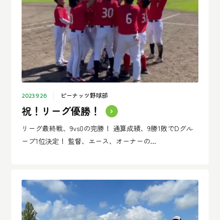
ピーナッツ野球部
2023.9.26
祝！リーグ優勝！
リーグ最終戦、9vs0の完勝！ 通算成績、9勝1敗でDグル
ープ1位決定！ 監督、エース、オーナーの...