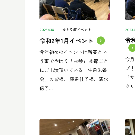
ゆとり庵イベント
2023.4.30
2023.4
令
令和2年1月イベント
今年初めのイベントは新春とい
今月
う事でやはり「お琴」 季節ごと
ブ！
にご出演頂いている「生田朱雀
「サ
会」の皆様、 藤田佳子様、清水
クリ
信子...