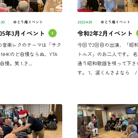
ゆとり庵イベント
ゆとり庵イベント
.30
2023.4.30
和5年3月イベント
令和2年2月イベント
の音楽レクのテーマは「サク
今回で2回目の出演、「昭
 NHKのど自慢ならぬ、YTA
トルズ」のお二人です。 
慢。笑 1.さ...
通り昭和歌謡を唄って下さ
す。 1、涙くんさよなら / 