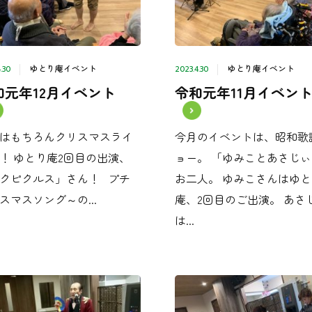
ゆとり庵イベント
ゆとり庵イベント
.30
2023.4.30
和元年12月イベント
令和元年11月イベン
はもちろんクリスマスライ
今月のイベントは、昭和歌
！ ゆとり庵2回目の出演、
ョー。 「ゆみことあさじ
クピクルス」さん！ プチ
お二人。 ゆみこさんはゆと
スマスソング～の...
庵、2回目のご出演。 あさ
は...