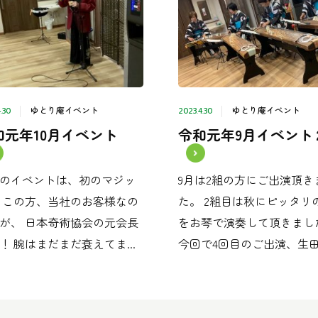
ゆとり庵イベント
ゆとり庵イベント
.30
2023.4.30
和元年10月イベント
令和元年9月イベント
のイベントは、初のマジッ
9月は2組の方にご出演頂き
 この方、当社のお客様なの
た。 2組目は秋にピッタリ
が、 日本奇術協会の元会長
をお琴で演奏して頂きまし
！ 腕はまだまだ衰えてま...
今回で4回目のご出演、生田.