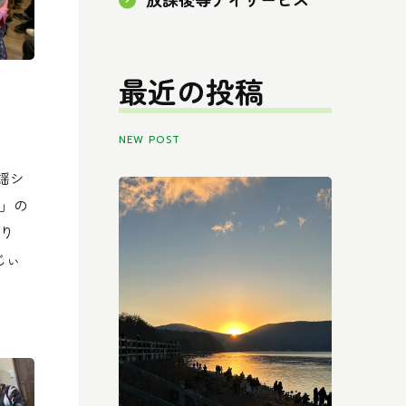
最近の投稿
ト
NEW POST
謡シ
ぃ」の
り
じぃ