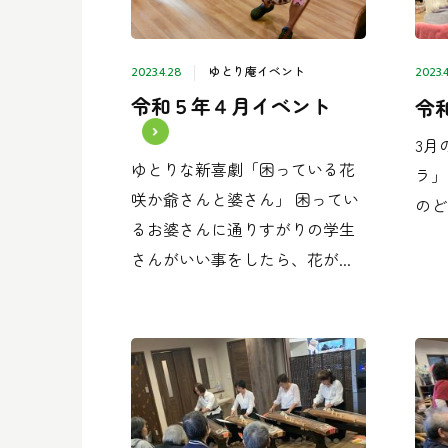
ゆとり庵イベント
2023.4.28
2023.4
令和５年４月イベント
令
3月
ゆとりな新喜劇「困っている花
ラ」
咲か爺さんと婆さん」 困ってい
のど自
るお婆さんに通りすがりの学生
さんがいい事をしたら、花が...