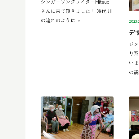
シンガーソングライターMitsuo
さんに来て頂きました！ 時代 川
の流れのように let...
2023.
デ
ジメ
り系
いま
の説