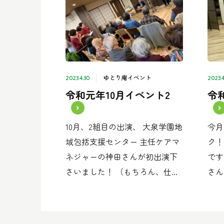
ゆとり庵イベント
2023.4.30
2023.4
令和元年10月イベント2
令
10月、2組目の出演、 大泉学園地
今月
域包括支援センター 主任ケアマ
ク！
ネジャーの神田さんが初出演下
です
さいました！ （もちろん、仕...
さん